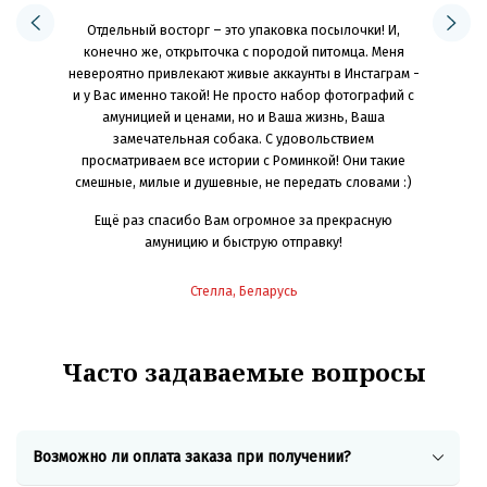
следующий
материал
Отдельный восторг – это упаковка посылочки! И,
как я жила
делюсь
конечно же, открыточка с породой питомца. Меня
идеальный
яркие и с
невероятно привлекают живые аккаунты в Инстаграм -
не жмёт. А
Оч
и у Вас именно такой! Не просто набор фотографий с
 мечта! Мы
индиви
амуницией и ценами, но и Ваша жизнь, Ваша
раш-тесты
замечательная собака. С удовольствием
к, камни,
просматриваем все истории с Роминкой! Они такие
Ско
же играет
смешные, милые и душевные, не передать словами :)
ет размер
 «режиме»
Ещё раз спасибо Вам огромное за прекрасную
ем» для
амуницию и быструю отправку!
идеально
сти от
Стелла, Беларусь
ё ребята
вать и
Часто задаваемые вопросы
орошей
 хорошим
е все это
Возможно ли оплата заказа при получении?