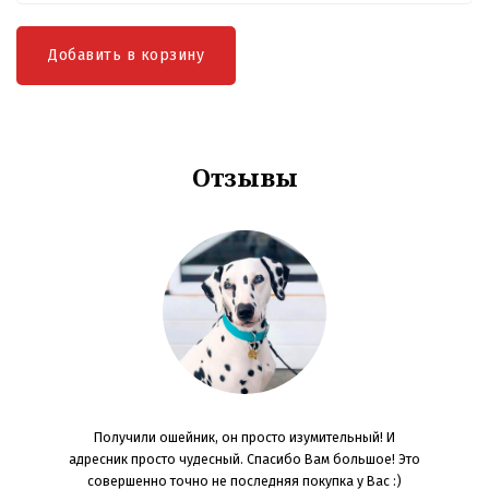
Добавить в корзину
Отзывы
OG JOYS!
Получили ошейник, он просто изумительный! И
Ребята, б
 конечно,
адресник просто чудесный. Спасибо Вам большое! Это
Качест
 цвета
совершенно точно не последняя покупка у Вас :)
останавли