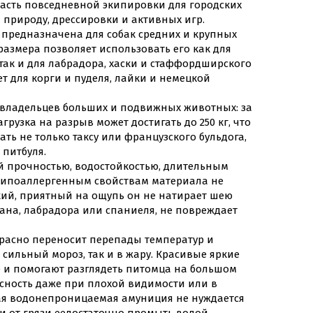
часть повседневной экипировки для городских
а природу, дрессировки и активных игр.
 предназначена для собак средних и крупных
размера позволяет использовать его как для
, так и для лабрадора, хаски и стаффордширского
ет для корги и пуделя, лайки и немецкой
владельцев больших и подвижных животных: за
рузка на разрыв может достигать до 250 кг, что
ать не только таксу или французского бульдога,
 питбуля.
ой прочностью, водостойкостью, длительным
 гипоаллергенным свойствам материала не
ий, приятный на ощупь он не натирает шею
ана, лабрадора или спаниеля, не повреждает
расно переносит перепады температур и
 сильный мороз, так и в жару. Красивые яркие
е и помогают разглядеть питомца на большом
сность даже при плохой видимости или в
ная водонепроницаемая амуниция не нуждается