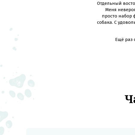
Отдельный восто
Меня невероя
просто набор 
собака. С удово
Ещё раз 
Ч