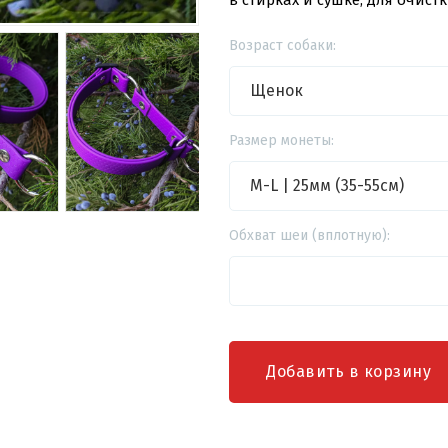
в стирках и сушке, для очист
Возраст собаки:
Размер монеты:
Обхват шеи (вплотную):
Добавить в корзину