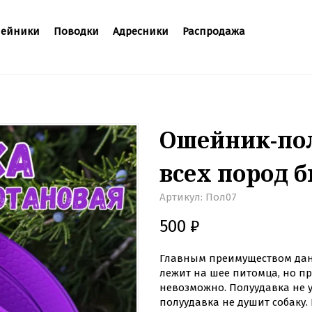
ейники
Поводки
Адресники
Распродажа
Ошейник-пол
всех пород 
Артикул:
Пол07
500
₽
Главным преимуществом данн
лежит на шее питомца, но пр
невозможно. Полуудавка не 
полуудавка не душит собаку.