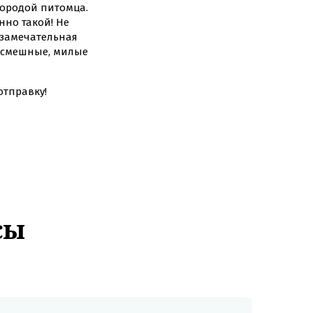
 породой питомца.
но такой! Не
 замечательная
е смешные, милые
отправку!
сы