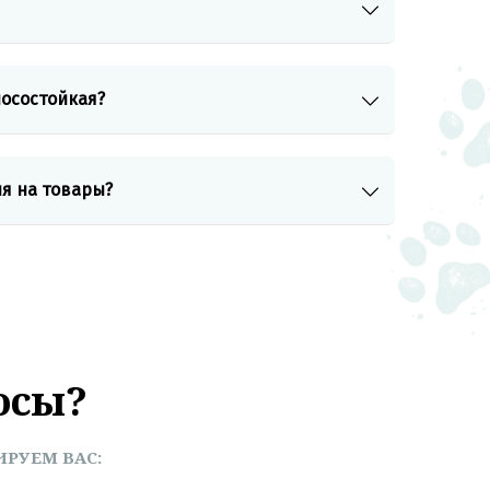
осостойкая?
я на товары?
осы?
РУЕМ ВАС: