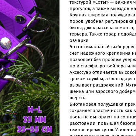
текстурой «Соты» — важная 
прогулок, а также выездов н
Круглая широкая полуудавка
пород: удобная регулировка 
бигля, джек рассела и мопса
терьера. Также товар подойд
овчарки.
Это оптимальный выбор для 
счет надежного крепления наг
позволяет без проблем удерж
но и стаффа, ротвейлера или
Аксессуар отличается высок
сроком службы, а благодаря
вызывает раздражений. Мягк
щенка или взрослого доберм
шерсть.
Биотановая полуудавка прек
сохраняет эластичность как в
цвета не выгорают на солнц
расстоянии, повышая безопа
темное время суток. Усилен