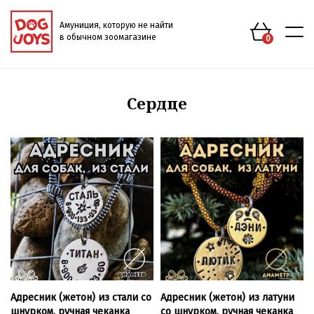
Амуниция, которую не найти
в обычном зоомагазине
0
Сердце
Адресник (жетон) из стали со
Адресник (жетон) из латуни
шнурком, ручная чеканка
со шнурком, ручная чеканка