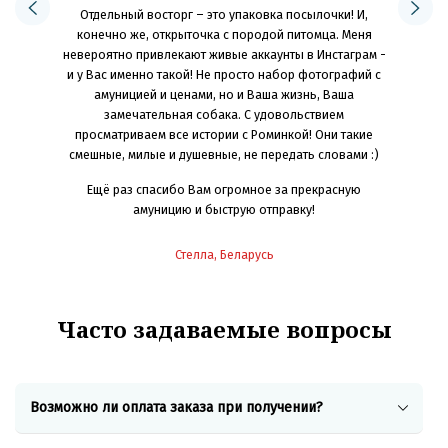
Отдельный восторг – это упаковка посылочки! И,
как я жила
делюсь
конечно же, открыточка с породой питомца. Меня
идеальный
яркие и с
невероятно привлекают живые аккаунты в Инстаграм -
не жмёт. А
Оч
и у Вас именно такой! Не просто набор фотографий с
 мечта! Мы
индиви
амуницией и ценами, но и Ваша жизнь, Ваша
раш-тесты
замечательная собака. С удовольствием
к, камни,
просматриваем все истории с Роминкой! Они такие
Ско
же играет
смешные, милые и душевные, не передать словами :)
ет размер
 «режиме»
Ещё раз спасибо Вам огромное за прекрасную
ем» для
амуницию и быструю отправку!
идеально
сти от
Стелла, Беларусь
ё ребята
вать и
Часто задаваемые вопросы
орошей
 хорошим
е все это
Возможно ли оплата заказа при получении?
рай