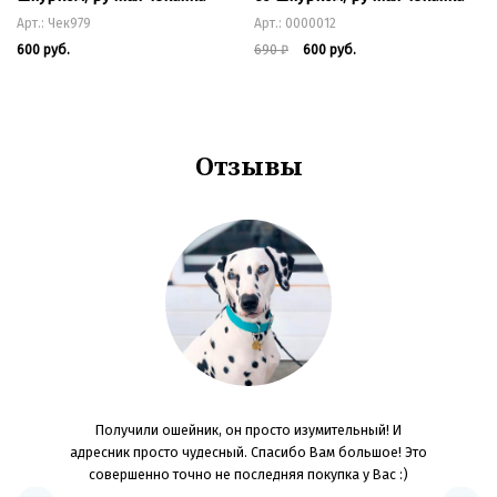
Арт.: Чек979
Арт.: 0000012
600 руб.
690
₽
600 руб.
Отзывы
OG JOYS!
Получили ошейник, он просто изумительный! И
Ребята, б
 конечно,
адресник просто чудесный. Спасибо Вам большое! Это
Качест
 цвета
совершенно точно не последняя покупка у Вас :)
останавли
следующий
материал