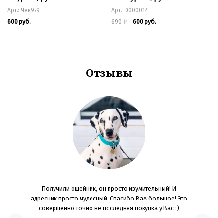
Арт.: Чек979
Арт.: 0000012
600 руб.
690
₽
600 руб.
Отзывы
OG JOYS!
Получили ошейник, он просто изумительный! И
Ребята, б
 конечно,
адресник просто чудесный. Спасибо Вам большое! Это
Качест
 цвета
совершенно точно не последняя покупка у Вас :)
останавли
следующий
материал