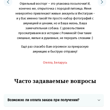
Отдельный восторг – это упаковка посылочки! И,
как я жила
делюсь
конечно же, открыточка с породой питомца. Меня
идеальный
яркие и с
невероятно привлекают живые аккаунты в Инстаграм -
не жмёт. А
Оч
и у Вас именно такой! Не просто набор фотографий с
 мечта! Мы
индиви
амуницией и ценами, но и Ваша жизнь, Ваша
раш-тесты
замечательная собака. С удовольствием
к, камни,
просматриваем все истории с Роминкой! Они такие
Ско
же играет
смешные, милые и душевные, не передать словами :)
ет размер
 «режиме»
Ещё раз спасибо Вам огромное за прекрасную
ем» для
амуницию и быструю отправку!
идеально
сти от
Стелла, Беларусь
ё ребята
вать и
Часто задаваемые вопросы
орошей
 хорошим
е все это
Возможно ли оплата заказа при получении?
рай