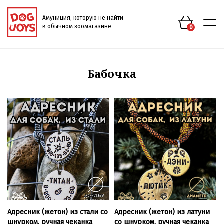
Амуниция, которую не найти
в обычном зоомагазине
0
Бабочка
Адресник (жетон) из стали со
Адресник (жетон) из латуни
шнурком, ручная чеканка
со шнурком, ручная чеканка