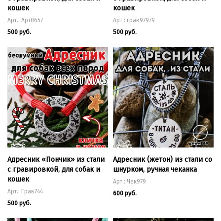
кошек
кошек
Арт.: Арт0657
Арт.: грав97979
500 руб.
500 руб.
Адресник «Пончик» из стали
Адресник (жетон) из стали со
с гравировкой, для собак и
шнурком, ручная чеканка
кошек
Арт.: Чек979
Арт.: Грав744
600 руб.
500 руб.