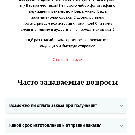
не жмёт. А
Оч
и у Вас именно такой! Не просто набор фотографий с
 мечта! Мы
индиви
амуницией и ценами, но и Ваша жизнь, Ваша
раш-тесты
замечательная собака. С удовольствием
к, камни,
просматриваем все истории с Роминкой! Они такие
Ско
же играет
смешные, милые и душевные, не передать словами :)
ет размер
 «режиме»
Ещё раз спасибо Вам огромное за прекрасную
ем» для
амуницию и быструю отправку!
идеально
сти от
Стелла, Беларусь
ё ребята
вать и
Часто задаваемые вопросы
орошей
 хорошим
е все это
Возможно ли оплата заказа при получении?
рай
Какой срок изготовления и отправки заказа?