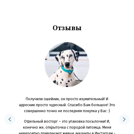
Отзывы
OG JOYS!
Получили ошейник, он просто изумительный! И
Ребята, б
 конечно,
адресник просто чудесный. Спасибо Вам большое! Это
Качест
 цвета
совершенно точно не последняя покупка у Вас :)
останавли
следующий
материал
Отдельный восторг – это упаковка посылочки! И,
как я жила
делюсь
конечно же, открыточка с породой питомца. Меня
идеальный
яркие и с
невероятно привлекают живые аккаунты в Инстаграм -